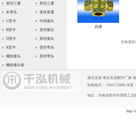
变径三通
异径三通
长弯头
变径直通
U型卡
中间接头
四通
B型卡
变径接头
D型卡
异径接头
共检索到
R型卡
变径弯头
螺纹接头
异径弯头
螺纹接头座
液压支架
液压支架配件厂家
热线电话：13043718886 传真：0371
地址：河南省郑州市荥阳工业园 
http:/