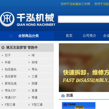
郑州千泓机械加工件网
郑州千泓机
首页
公司简介
企
全部商品分类
液压支架胶管 管路件
芯子
堵
外套
丝堵
扣压接头
弯头
高压胶管
三通
胶管总成
四通
弯头135°
直通
四通
弯通135°
弯通
F型三通
Y型三通