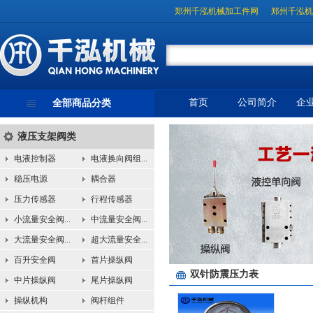
郑州千泓机械加工件网
郑州千泓机
首页
公司简介
企
全部商品分类
液压支架阀类
电液控制器
电液换向阀组...
稳压电源
耦合器
压力传感器
行程传感器
小流量安全阀...
中流量安全阀...
大流量安全阀...
超大流量安全...
百升安全阀
首片操纵阀
双针防震压力表
中片操纵阀
尾片操纵阀
操纵机构
阀杆组件