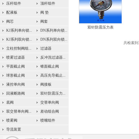
压杆组件
顶杆组件
配液板
阀 垫
阀芯
阀套
双针防震压力表
KJ系列单向锁...
DN系列单向锁...
KJ系列双向锁...
DN系列双向锁...
共检索到
立柱控制阀组...
过滤器
喷雾过滤器
反冲洗过滤器...
平面截止阀
锥面截止阀
球形截止阀
高压先导截止...
液控单向阀
阀接板
回液断路阀
双针防震压力...
底阀
交替单向阀
双交替单向阀...
差动组合阀
喷雾阀
喷嘴组件
导流装置