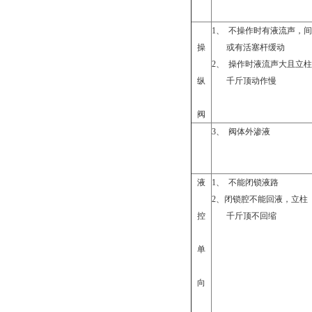
1
、
不操作时有液流声，间
操
或有活塞杆缓动
2
、
操作时液流声大且立柱
纵
千斤顶动作慢
阀
3
、
阀体外渗液
液
1
、
不能闭锁液路
2
、闭锁腔不能回液，立柱
控
千斤顶不回缩
单
向