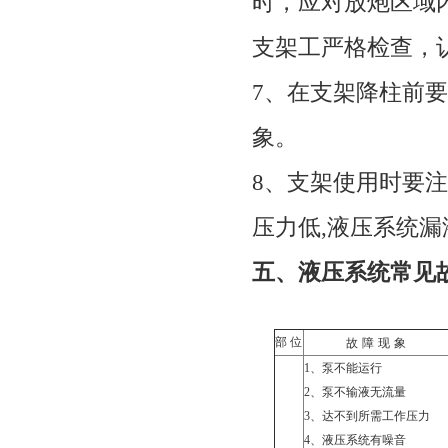
时，应对放炮区域
支架工严格检查，
7
、在支架降柱前要
象。
8
、支架使用时要注
压力低
,
液压系统漏
五、液压系统常见
部 位
故
障
现
象
1
、泵不能运行
2
、泵不输液无流量
3
、达不到所需工作压力
4
、液压系统有噪音