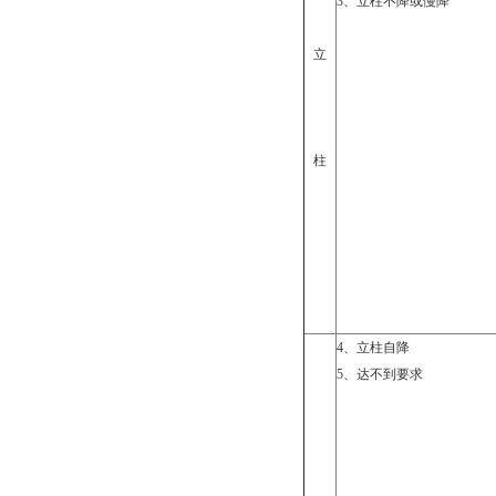
3
、立柱不降或慢降
立
柱
4
、立柱自降
5
、达不到要求