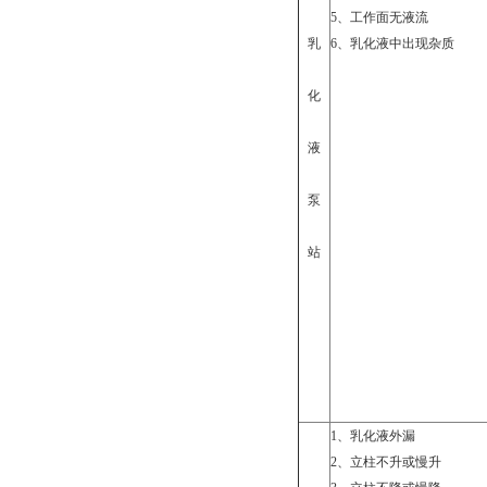
5
、工作面无液流
乳
6
、乳化液中出现杂质
化
液
泵
站
1
、乳化液外漏
2
、立柱不升或慢升