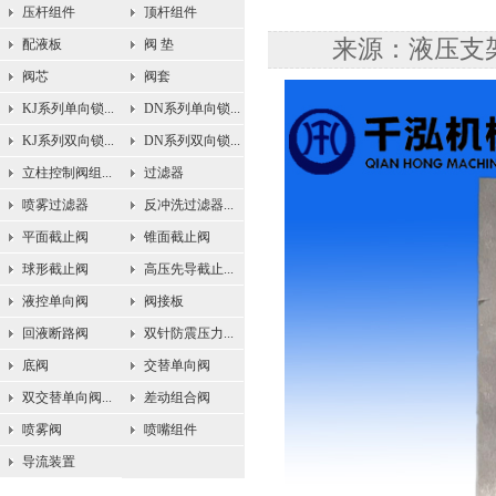
压杆组件
顶杆组件
来源：液压支架配
配液板
阀 垫
阀芯
阀套
KJ系列单向锁...
DN系列单向锁...
KJ系列双向锁...
DN系列双向锁...
立柱控制阀组...
过滤器
喷雾过滤器
反冲洗过滤器...
平面截止阀
锥面截止阀
球形截止阀
高压先导截止...
液控单向阀
阀接板
回液断路阀
双针防震压力...
底阀
交替单向阀
双交替单向阀...
差动组合阀
喷雾阀
喷嘴组件
导流装置