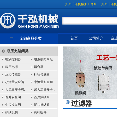
郑州千泓机械加工件网
郑州千泓机
首页
公司简介
企
全部商品分类
液压支架阀类
电液控制器
电液换向阀组...
稳压电源
耦合器
压力传感器
行程传感器
小流量安全阀...
中流量安全阀...
大流量安全阀...
超大流量安全...
百升安全阀
首片操纵阀
过滤器
中片操纵阀
尾片操纵阀
操纵机构
阀杆组件