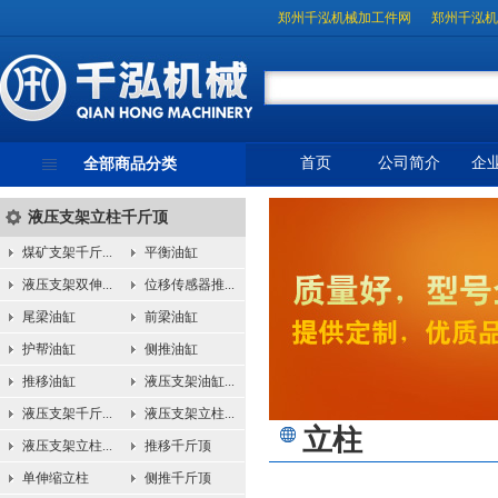
郑州千泓机械加工件网
郑州千泓机
首页
公司简介
企
全部商品分类
液压支架立柱千斤顶
煤矿支架千斤...
平衡油缸
液压支架双伸...
位移传感器推...
尾梁油缸
前梁油缸
护帮油缸
侧推油缸
推移油缸
液压支架油缸...
液压支架千斤...
液压支架立柱...
立柱
液压支架立柱...
推移千斤顶
单伸缩立柱
侧推千斤顶