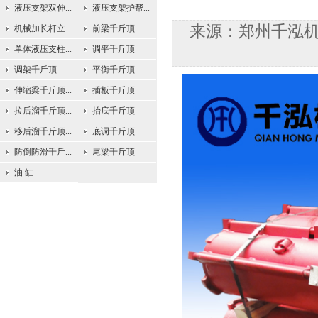
液压支架双伸...
液压支架护帮...
来源：郑州千泓机械
机械加长杆立...
前梁千斤顶
单体液压支柱...
调平千斤顶
调架千斤顶
平衡千斤顶
伸缩梁千斤顶...
插板千斤顶
拉后溜千斤顶...
抬底千斤顶
移后溜千斤顶...
底调千斤顶
防倒防滑千斤...
尾梁千斤顶
油 缸