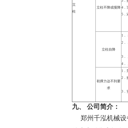
3．
立
立柱不降或慢降
4．
柱
5．
1．
2．
立柱自降
3．
4．
1．
2．
初撑力达不到要
求
3．
九、
公司简介：
郑州千泓机械设