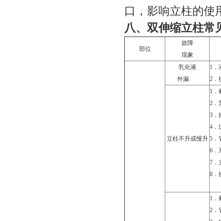
口，影响立柱的使
八、双伸缩立柱常
故障
部位
现象
乳化液
1．
外漏
2．
1．
2．
3．
4．
立柱不升或慢升
5．
6．
7．
8．
1．
2．