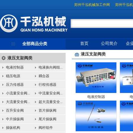
郑州千泓机械加工件网
郑州千泓机
首页
公司简介
企
全部商品分类
液压支架阀类
液压支架阀类
电液控制器
电液换向阀组...
稳压电源
耦合器
压力传感器
行程传感器
小流量安全阀...
中流量安全阀...
电液控制器
大流量安全阀...
超大流量安全...
百升安全阀
首片操纵阀
中片操纵阀
尾片操纵阀
操纵机构
阀杆组件