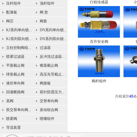
行程传感器
压杆组件
顶杆组件
配液板
阀 垫
阀芯
阀套
KJ系列单向锁...
DN系列单向锁...
KJ系列双向锁...
DN系列双向锁...
百升安全阀
立柱控制阀组...
过滤器
喷雾过滤器
反冲洗过滤器...
平面截止阀
锥面截止阀
球形截止阀
高压先导截止...
阀杆组件
液控单向阀
阀接板
回液断路阀
双针防震压力...
共检索到
45
条
底阀
交替单向阀
双交替单向阀...
差动组合阀
喷雾阀
喷嘴组件
导流装置