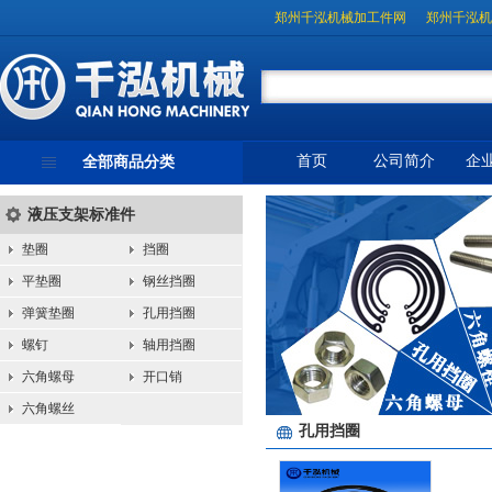
郑州千泓机械加工件网
郑州千泓机
首页
公司简介
企
全部商品分类
液压支架标准件
垫圈
挡圈
平垫圈
钢丝挡圈
弹簧垫圈
孔用挡圈
螺钉
轴用挡圈
六角螺母
开口销
六角螺丝
孔用挡圈