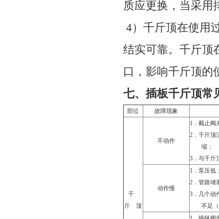
质应更换，当采用
4
）千斤顶在使用
结实可靠。千斤顶
口，影响千斤顶的
七、插板千斤顶常
部位
故障现象
1．
截止阀
2．
千斤顶
不动作
缩；
3．
与千斤
1．
泵压低
2．
管路堵
动作慢
千
3．
几个动
斤
顶
不足（
1．
操纵阀