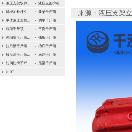
液压支架双伸...
液压支架护帮...
来源：液压支架立柱
机械加长杆立...
前梁千斤顶
单体液压支柱...
调平千斤顶
调架千斤顶
平衡千斤顶
伸缩梁千斤顶...
插板千斤顶
拉后溜千斤顶...
抬底千斤顶
移后溜千斤顶...
底调千斤顶
防倒防滑千斤...
尾梁千斤顶
油 缸