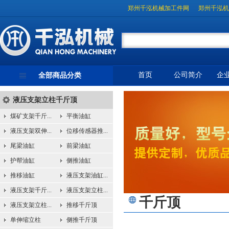
郑州千泓机械加工件网
郑州千泓机
首页
公司简介
企
全部商品分类
液压支架立柱千斤顶
煤矿支架千斤...
平衡油缸
液压支架双伸...
位移传感器推...
尾梁油缸
前梁油缸
护帮油缸
侧推油缸
推移油缸
液压支架油缸...
液压支架千斤...
液压支架立柱...
千斤顶
液压支架立柱...
推移千斤顶
单伸缩立柱
侧推千斤顶