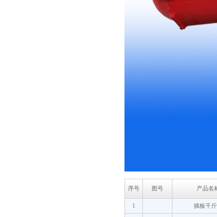
序号
图号
产品名
1
插板千