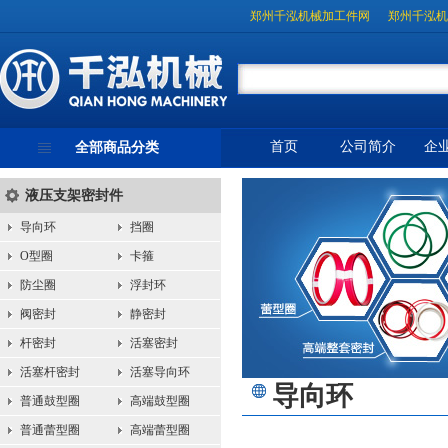
郑州千泓机械加工件网
郑州千泓机
首页
公司简介
企
全部商品分类
液压支架密封件
导向环
挡圈
O型圈
卡箍
防尘圈
浮封环
阀密封
静密封
杆密封
活塞密封
活塞杆密封
活塞导向环
导向环
普通鼓型圈
高端鼓型圈
普通蕾型圈
高端蕾型圈