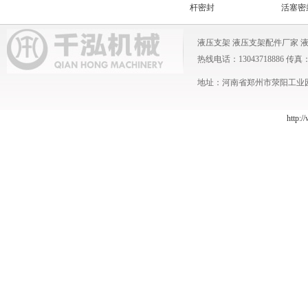
密封
静密封
杆密封
活塞密封
液压支架
液压支架配件厂家
热线电话：13043718886 传真：0371
地址：河南省郑州市荥阳工业园 
http:/