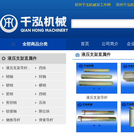
郑州千泓机械加工件网
郑州千泓机
首页
公司简介
企
全部商品分类
液压支架直属件
液压支架直属件
液压支架导杆...
挡块
销轴
转轴
锁销
横销
竖销
挡销
液压支架导杆
剪切销
压块
铰接轴
限位块
侧推导杆
弹簧导杆