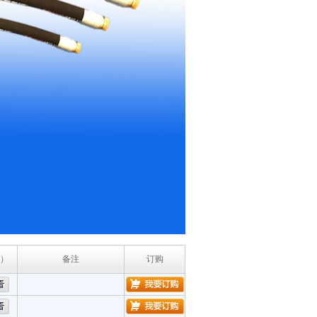
）
备注
订购