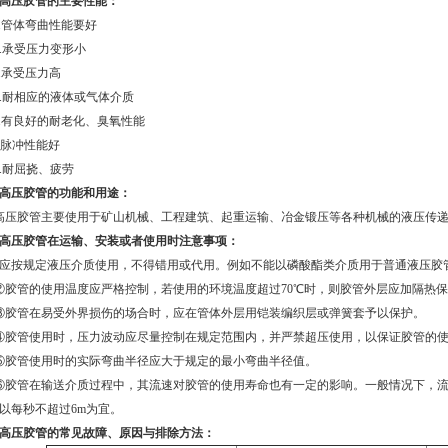
高压胶管的主要性能：
.
管体弯曲性能要好
.
承受压力变形小
.
承受压力高
.
耐相应的液体或气体介质
.
有良好的耐老化、臭氧性能
脉冲性能好
.
耐屈挠、疲劳
高压胶管的功能和用途：
高压胶管主要使用于矿山机械、工程建筑、起重运输、冶金锻压等各种机械的液压传
高压胶管在运输、安装或者使用时注意事项：
按规定液压介质使用，不得错用或代用。例如不能以磷酸酯类介质用于普通液压胶
②胶管的使用温度应严格控制，若使用的环境温度超过
70
℃时，则胶管外层应加隔热
③胶管在易受外界损伤的场合时，应在管体外层用铠装编织层或弹簧套予以保护。
④胶管使用时，压力波动应尽量控制在规定范围内，并严禁超压使用，以保证胶管的
⑤胶管使用时的实际弯曲半径应大于规定的最小弯曲半径值。
⑥胶管在输送介质过程中，其流速对胶管的使用寿命也有一定的影响。一般情况下，
以每秒不超过
6m
为宜。
高压胶管的常见故障、原因与排除方法：