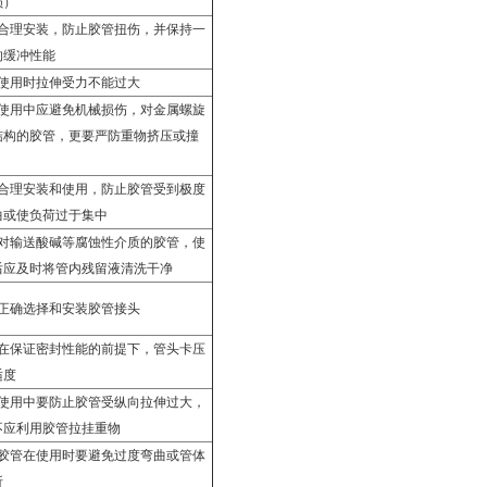
损）
合理安装，防止胶管扭伤，并保持一
的缓冲性能
使用时拉伸受力不能过大
使用中应避免机械损伤，对金属螺旋
结构的胶管，更要严防重物挤压或撞
。
合理安装和使用，防止胶管受到极度
曲或使负荷过于集中
对输送酸碱等腐蚀性介质的胶管，使
后应及时将管内残留液清洗干净
正确选择和安装胶管接头
在保证密封性能的前提下，管头卡压
适度
使用中要防止胶管受纵向拉伸过大，
不应利用胶管拉挂重物
胶管在使用时要避免过度弯曲或管体
折