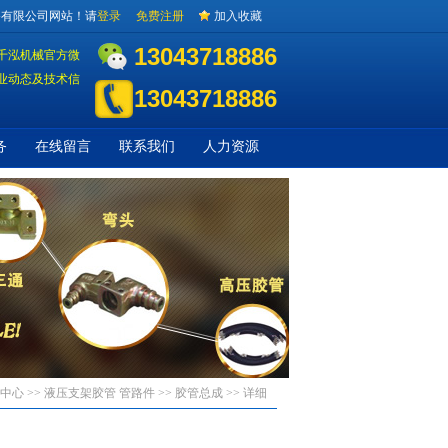
备有限公司网站！请
登录
免费注册
加入收藏
13043718886
千泓机械官方微
业动态及技术信
13043718886
务
在线留言
联系我们
人力资源
中心 >>
液压支架胶管 管路件
>>
胶管总成
>> 详细