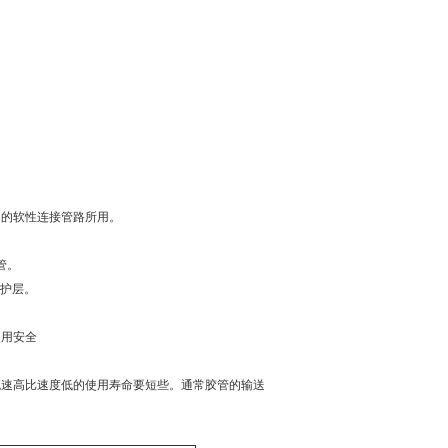
递的软性连接管路所用。
管。
保护层。
使用安全
流速高比速度低的使用寿命要短些。通常胶管的输送