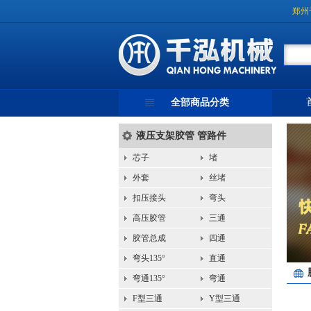
郑州
全部商品分类
液压支架胶管 管路件
芯子
堵
外套
丝堵
扣压接头
弯头
高压胶管
三通
胶管总成
四通
弯头135°
直通
弯通135°
弯通
F型三通
Y型三通