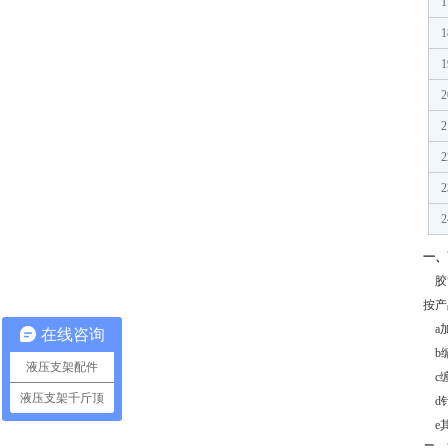
1
1
1
2
2
2
2
2
一、
胶
按产
a
在线咨询
b
液压支架配件
c
液压支架千斤顶
d
e