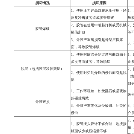
损坏情况
损坏原因
1
、使用压力过高或在承压作用下经
1
、
反复冲击疲劳造成胶管爆破
压
2
、胶管在使用中引起打折或受机械
2
、
胶管爆破
损伤所致
等
3
、外胶严重磨损引起骨架层裸露
3
、
面，导致胶管爆破
1
、使用时胶管受到过度弯曲或由于
1
、
多次弯曲疲劳，导致脱层
止
脱层（包括胶层和骨架层）
2
、
2
、使用时受到介质的侵蚀而引起脱
（
层
封
1、
工作环境差，如受乱石或坚硬物
改
的碰撞所致
外胶破损
3
、外胶严重老化及受酸碱、油类的
3
、
侵蚀
介
2
、
1
、胶管接头设计不够合理，连接接
量
触面较少或压缩量不够