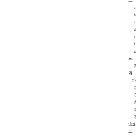
二、
a
b
c
d
e
f.
g
三、
四、
①应
流速
五、