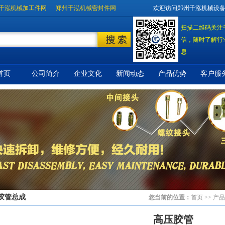
千泓机械加工件网
郑州千泓机械密封件网
欢迎访问郑州千泓机械设
扫描二维码关注
信，随时了解行
息
首页
公司简介
企业文化
新闻动态
产品优势
客户服
胶管总成
您当前的位置：
首页
>> 产品
高压胶管