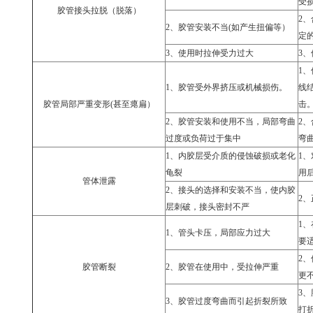
受
胶管接头拉脱（脱落）
2
、
2
、胶管安装不当
(
如产生扭偏等）
定
3
、使用时拉伸受力过大
3
、
1
、
1
、胶管受外界挤压或机械损伤。
线
胶管局部严重变形
(
甚至瘪扁）
击
2
、胶管安装和使用不当，局部弯曲
2
、
过度或负荷过于集中
弯
1
、内胶层受介质的侵蚀破损或老化
1
、
龟裂
用
管体泄露
2
、接头的选择和安装不当，使内胶
2
、
层刺破，接头密封不严
1
、
1
、管头卡压，局部应力过大
要
2
、
胶管断裂
2
、胶管在使用中，受拉伸严重
更
3
、
3
、胶管过度弯曲而引起折裂所致
打