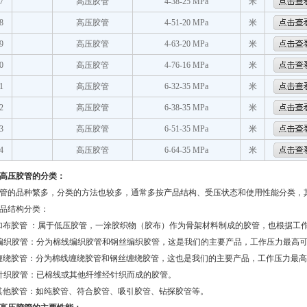
7
高压胶管
4-38-25 MPa
米
8
高压胶管
4-51-20 MPa
米
9
高压胶管
4-63-20 MPa
米
0
高压胶管
4-76-16 MPa
米
1
高压胶管
6-32-35 MPa
米
2
高压胶管
6-38-35 MPa
米
3
高压胶管
6-51-35 MPa
米
4
高压胶管
6-64-35 MPa
米
高压胶管的分类：
管的品种繁多，分类的方法也较多，通常多按产品结构、受压状态和使用性能分类，
品结构分类：
加布胶管 ：属于低压胶管，一涂胶织物（胶布）作为骨架材料制成的胶管，也根据工
编织胶管：分为棉线编织胶管和钢丝编织胶管，这是我们的主要产品，工作压力最高
缠绕胶管：分为棉线缠绕胶管和钢丝缠绕胶管，这也是我们的主要产品，工作压力最高
针织胶管：已棉线或其他纤维经针织而成的胶管。
其他胶管：如纯胶管、符合胶管、吸引胶管、钻探胶管等。