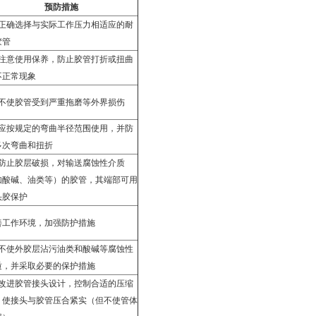
预防措施
正确选择与实际工作压力相适应的耐
胶管
注意使用保养，防止胶管打折或扭曲
不正常现象
不使胶管受到严重拖磨等外界损伤
应按规定的弯曲半径范围使用，并防
多次弯曲和扭折
防止胶层破损，对输送腐蚀性介质
如酸碱、油类等）的胶管，其端部可用
头胶保护
善工作环境，加强防护措施
不使外胶层沾污油类和酸碱等腐蚀性
质，并采取必要的保护措施
改进胶管接头设计，控制合适的压缩
，使接头与胶管压合紧实（但不使管体