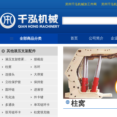
郑州千泓机械加工件网
郑州千泓机
首页
公司简介
企
全部商品分类
其他液压支架配件
液压支架喷雾...
煤截齿
柱窝
吊环
连接头
大弹簧
立柱保护套
保持套
圆环链
进液管
乳化油
外卡键
柱窝
多通块
单耳链环卡
双耳链环卡
柱窝填充物