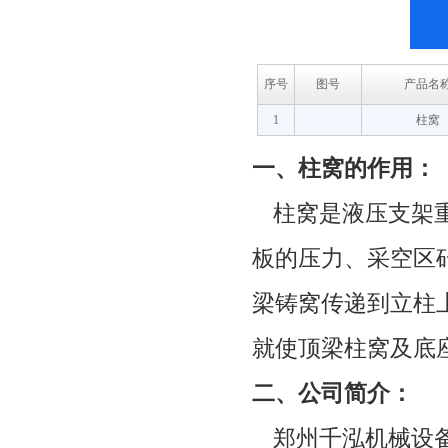
序号
图号
产品名
1
柱窝
一、柱窝的作用：
柱窝是液压支架
板的压力、采空区
梁铸窝传递到立柱
就使顶梁柱窝及底
二、公司简介：
郑州千泓机械设