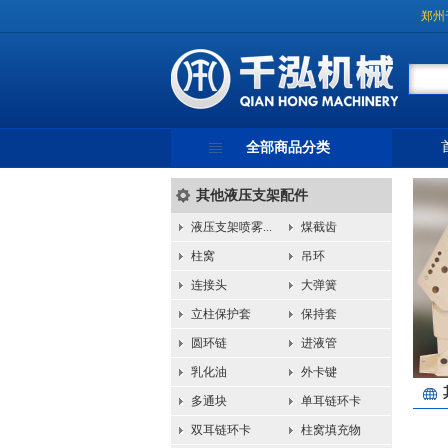
郑州
全部商品分类
其他液压支架配件
液压支架喷雾...
煤截齿
柱窝
吊环
连接头
大弹簧
立柱保护套
保持套
圆环链
进液管
乳化油
外卡键
多通块
单耳链环卡
双耳链环卡
柱窝填充物