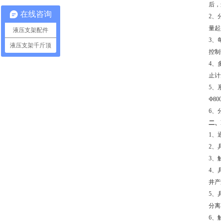
后，
在线咨询
2、
量起
液压支架配件
3、
液压支架千斤顶
控制
4、
止计
5、
Ф80
6、
二、
1、
2、
3、
4、
井产
5、
分离
6、