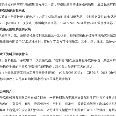
要求须做到所有RTU柜控制器程序仅一套，即按照最高18通多通阀编制，通过触摸屏
控制系统主要构成
多通阀自带仪控柜＋配电柜（内置主材选用施耐德或ABB产品，控制路数及性能参见相关计量
559DQM606）+一次仪表（维博电流变送器、SBWZ-2461/24Sd 量程250℃温度
线路及控制系统的安装
多通阀动力线、系统信号及控制线敷设及一次仪表、柜的安装由承揽方依现场实际情
线缆编号图等用CAD标准绘制，审核签字后方可按图施工。其中，动力线缆、系统
竣工资料及验收标准
竣工资料包括：系统电气、仪表接线图、“控制器”组态及注释程序软件备份、系统用
员操作手册的内容及“控制器”编程操作，对相关人员进行五天的培训。
按《自动化仪表工程施工及质量验收规范》（GB 50093-2013）、GB 50171-20
标准验收；未尽事宜均按国家现行相关规范规章施工。
公司简介：
千泓机械设备有限公司自成立以来，一直长期致力于液压支架配件生产销售和设备维
结构件、直属件、阀类、液压管路件、密封件、标准件、胶管总成等等；刮板输送机
煤矿上所需其它设备及配件等等。公司液压支架配件主要配套厂家有：郑煤机、郑州