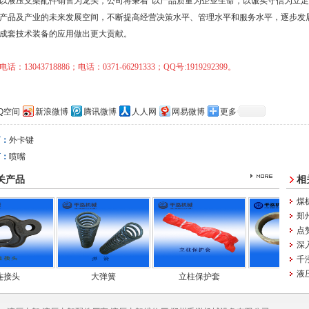
以液压支架配件销售为龙头，公司将秉着“以产品质量为企业生命，以诚实守信为立足
产品及产业的未来发展空间，不断提高经营决策水平、管理水平和服务水平，逐步发
成套技术装备的应用做出更大贡献。
话：13043718886；电话：0371-66291333；QQ号:1919292399。
Q空间
新浪微博
腾讯微博
人人网
网易微博
更多
篇：
外卡键
篇：
喷嘴
关产品
相
煤
郑
点
深
千
液压
头
大弹簧
立柱保护套
保持套