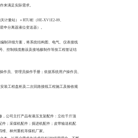
操作来满足实际需求。
站）＋RTU柜（HE-XV1E2-09、
变送器，星申分离器液位变送器）。
况编制详细方案，将系统结构图、电气、仪表接线
信号、控制线缆敷设及接地极制作等按工程签证结
户操作员、管理员操作手册；依据系统用户操作员、
12《电气安装工程盘柜及二次回路接线工程施工及验收规
修，公司主打产品有液压支架配件：立柱千斤顶
配件；采煤机配件；掘进机配件；皮带输送机配
四维、林州重机等煤机厂家。