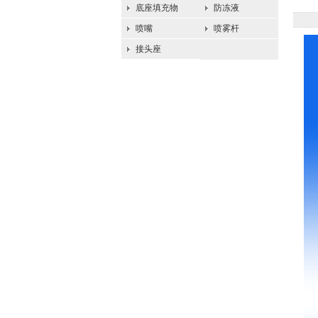
底座填充物
防冻液
喷嘴
喷雾杆
接头座