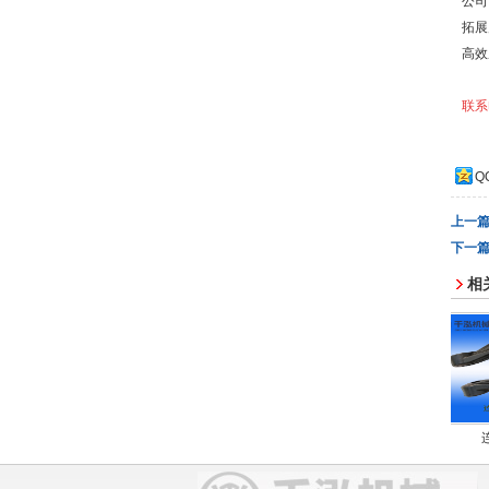
公司
拓展
高效
联系电
Q
上一
下一
相
煤截齿
柱窝
吊环
连接