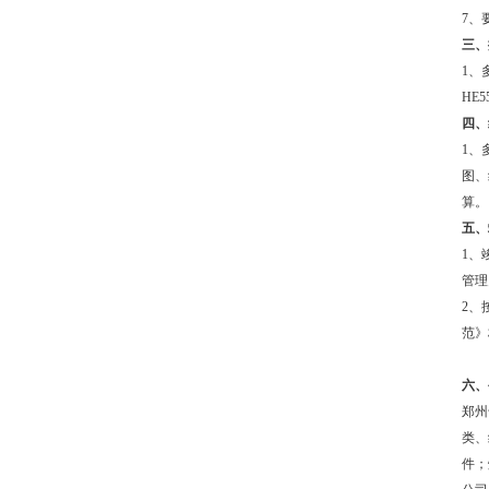
7、
三、
1、
HE
四、
1、
图、
算。
五、
1、
管理
2、
范》
六、
郑州
类、
件；