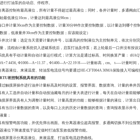
进行打油泵的自动启、停程序。
分离器控制有最高液位，所有计量不得超过最高液位；同时，各井计量时，多通阀由汇
始最低液位10cm，计量达到最高液位90cm；
每口井计量30cm作为主要控制数据，计量30分钟作次要控制数据，以计量达到哪个控
数据，低液量井30cm作为主要控制数据；应该能设定）
多井次计量：选定当天需要计量的井号，以最高的控制液位为主控制单元，依次分别
量，流程由计量系统切入进罐系统后，启泵打油及停泵；若上轮最后一口井没有按设
系统具有手动计量和自动计量运行模式；计算方法是通过标高、时间换算产量： tHAQ???? Q--
0A=7.4456, Ф1000—A=11.37，Ф1400---A=22.19 H-----计量标高，cm。 t-----计量
分离器液位、来液温度、转油泵电流信号均要通过HE-CFT004A 30MA保险接入可编
RTU柜控制系统具有的功能
通过触摸屏操作进行油井计量标高及时间的设置、报警界面、数据查询、计量的单井
具有人工选井自动计量和自动按油藏每月的计量大表进行计量，每天在自动计量前能
触摸屏界面具有人为调整计量时间、计量高度的功能；能够根据计量的液位，计算出
具有当日计量数据的查询，以及每口上次的历史计量数据的查询；查询报表显示井号
液量；
具有报警鸣笛功能，并优先弹出画面。有分离器液位超高报警、多通阀切换不到位报
器液位下降速度低于设定值时打油泵泵效低报警功能。
触摸屏显示分离器液位、来液温度、打油泵电流趋势曲线。