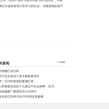
之本，以用户需求为追求目标”的经营理念，不断
展壮大成具有强大竞争力的企业，为推进煤炭高产
关新闻
机维修行业分析
州千泓全体员工祝大家新春快乐
赞！2020年核准批复煤矿来
入贯彻落实党的十九届五中全会精神：在20...
泓机械新厂奠基仪式今日举行
支架ZZ2000/28/62D中部支架参数
圆环链
进液管
液压支架喷雾装置