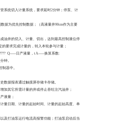
管系统切入计量系统，要求延时2分钟；停泵、计
制数据为优先控制数据；（高液量井90cm作为主要
完成油井的切入、计量、切出，达到最高控制液位停
定的要求完成计量的，转入本轮参与计量；
---日产液量，t A-----换算系数:
时间，分钟。
程控制器中。
历史数据报表通过触摸屏存储卡存储。
够增加其它所需计量的井或停止吞吐注汽油井；
日产液量；
、计量日期、计量的起始时间、计量的起始高度、单
警以及打油泵运行电流高报警功能；打油泵启动后当