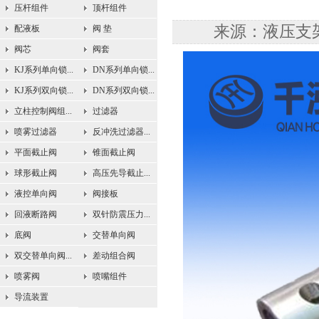
压杆组件
顶杆组件
来源：液压支架配
配液板
阀 垫
阀芯
阀套
KJ系列单向锁...
DN系列单向锁...
KJ系列双向锁...
DN系列双向锁...
立柱控制阀组...
过滤器
喷雾过滤器
反冲洗过滤器...
平面截止阀
锥面截止阀
球形截止阀
高压先导截止...
液控单向阀
阀接板
回液断路阀
双针防震压力...
底阀
交替单向阀
双交替单向阀...
差动组合阀
喷雾阀
喷嘴组件
导流装置