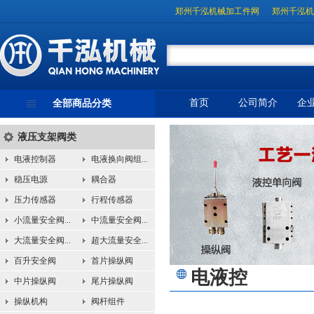
郑州千泓机械加工件网
郑州千泓机
首页
公司简介
企
全部商品分类
液压支架阀类
电液控制器
电液换向阀组...
稳压电源
耦合器
压力传感器
行程传感器
小流量安全阀...
中流量安全阀...
大流量安全阀...
超大流量安全...
百升安全阀
首片操纵阀
电液控
中片操纵阀
尾片操纵阀
操纵机构
阀杆组件