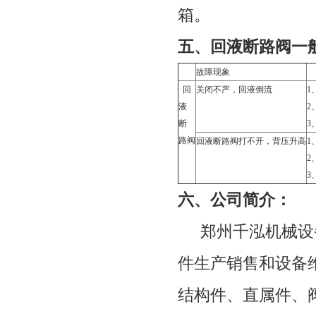
箱。
五
、回液断路阀一
故障现象
回
关闭不严，回液倒流
1
液
2
断
3
路阀
回液断路阀打不开，背压升高
1
2
3
六
、公司简介：
郑州千泓机械设
件生产销售和设备
结构件、直属件、