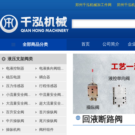
郑州千泓机械加工件网
郑州千泓机
首页
公司简介
企
全部商品分类
液压支架阀类
电液控制器
电液换向阀组...
稳压电源
耦合器
压力传感器
行程传感器
小流量安全阀...
中流量安全阀...
大流量安全阀...
超大流量安全...
百升安全阀
首片操纵阀
回液断路阀
中片操纵阀
尾片操纵阀
操纵机构
阀杆组件