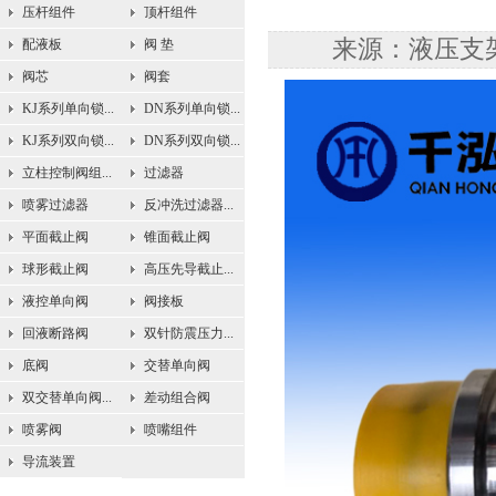
压杆组件
顶杆组件
来源：液压支架配
配液板
阀 垫
阀芯
阀套
KJ系列单向锁...
DN系列单向锁...
KJ系列双向锁...
DN系列双向锁...
立柱控制阀组...
过滤器
喷雾过滤器
反冲洗过滤器...
平面截止阀
锥面截止阀
球形截止阀
高压先导截止...
液控单向阀
阀接板
回液断路阀
双针防震压力...
底阀
交替单向阀
双交替单向阀...
差动组合阀
喷雾阀
喷嘴组件
导流装置