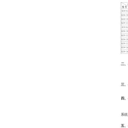
二、
三、
四、
系统
五、