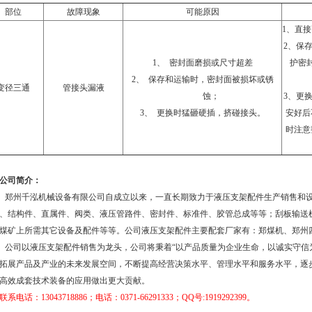
部位
故障现象
可能原因
1
、直接
2
、保
1、
密封面磨损或尺寸超差
护密
2、
保存和运输时，密封面被损坏或锈
变径三通
管接头漏液
蚀；
3
、更
3、
更换时猛砸硬插，挤碰接头。
安好后
时注意
公司简介：
郑州千泓机械设备有限公司自成立以来，一直长期致力于液压支架配件生产销售和
、结构件、直属件、阀类、液压管路件、密封件、标准件、胶管总成等等；刮板输送
煤矿上所需其它设备及配件等等。公司液压支架配件主要配套厂家有：郑煤机、郑州
公司以液压支架配件销售为龙头，公司将秉着“以产品质量为企业生命，以诚实守信
拓展产品及产业的未来发展空间，不断提高经营决策水平、管理水平和服务水平，逐
高效成套技术装备的应用做出更大贡献。
联系电话：
13043718886
；电话：0371-66291333
；
QQ
号
:1919292399
。