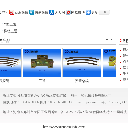
0
Q空间
新浪微博
腾讯微博
人人网
网易微博
更多
篇：
Y型三通
篇：
异径三通
关产品
相
煤
郑
点
深
千
液压
管
三通
胶管总成
四通
液压支架
液压支架配件厂家
液压支架维修厂
郑州千泓机械设备有限公司
热线电话：13043718886 传真：0371-66291333 E-mail：qianhongjixie@126.com Q Q：
地址：河南省郑州市荥阳工业园 豫ICP备
12025973号-2
号 全程网络支持：
一网科技
http://www.qianhongjixie.com/