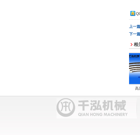
Q
上一
下一
相
丝堵
扣压接头
弯头
高压胶