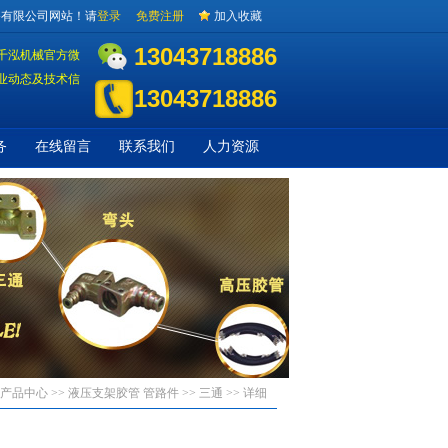
备有限公司网站！请
登录
免费注册
加入收藏
13043718886
千泓机械官方微
业动态及技术信
13043718886
务
在线留言
联系我们
人力资源
 产品中心 >>
液压支架胶管 管路件
>>
三通
>> 详细