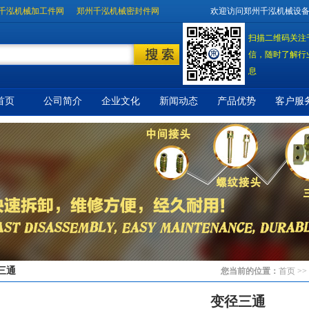
千泓机械加工件网
郑州千泓机械密封件网
欢迎访问郑州千泓机械设
扫描二维码关注
信，随时了解行
息
首页
公司简介
企业文化
新闻动态
产品优势
客户服
三通
您当前的位置：
首页
>>
变径三通