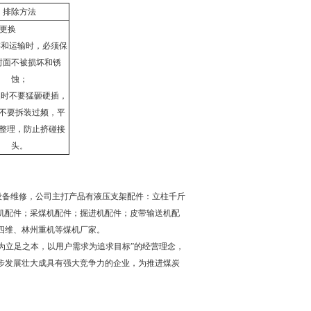
排除方法
更换
存和运输时，必须保
封面不被损坏和锈
蚀；
换时不要猛砸硬插，
不要拆装过频，平
整理，防止挤碰接
头。
设备维修，公司主打产品有液压支架配件：立柱千斤
机配件；采煤机配件；掘进机配件；皮带输送机配
四维、林州重机等煤机厂家。
为立足之本，以用户需求为追求目标”的经营理念，
步发展壮大成具有强大竞争力的企业，为推进煤炭