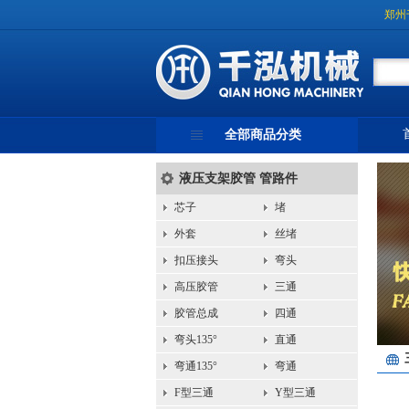
郑州
全部商品分类
液压支架胶管 管路件
芯子
堵
外套
丝堵
扣压接头
弯头
高压胶管
三通
胶管总成
四通
弯头135°
直通
弯通135°
弯通
F型三通
Y型三通