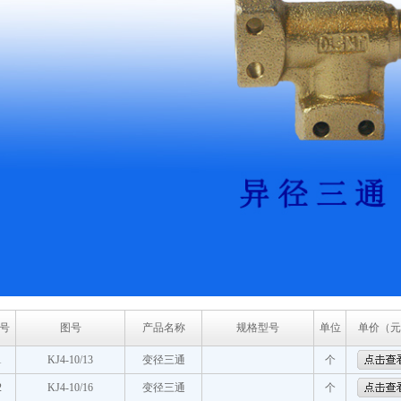
号
图号
产品名称
规格型号
单位
单价（元
1
KJ4-10/13
变径三通
个
2
KJ4-10/16
变径三通
个