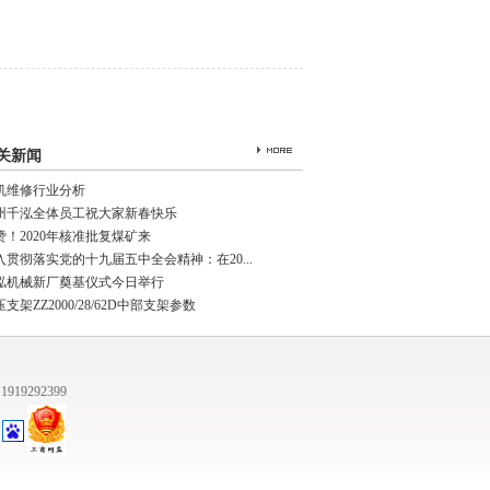
关新闻
机维修行业分析
州千泓全体员工祝大家新春快乐
赞！2020年核准批复煤矿来
入贯彻落实党的十九届五中全会精神：在20...
泓机械新厂奠基仪式今日举行
支架ZZ2000/28/62D中部支架参数
芯子
堵
外套
1919292399