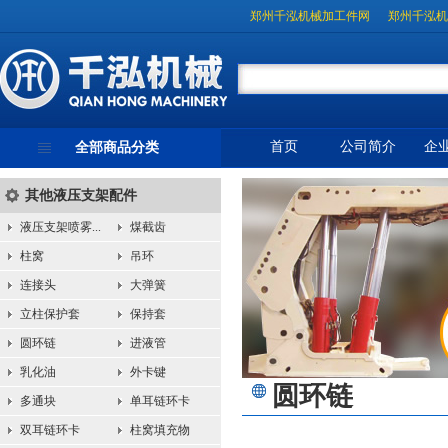
郑州千泓机械加工件网
郑州千泓机
首页
公司简介
企
全部商品分类
其他液压支架配件
液压支架喷雾...
煤截齿
柱窝
吊环
连接头
大弹簧
立柱保护套
保持套
圆环链
进液管
乳化油
外卡键
圆环链
多通块
单耳链环卡
双耳链环卡
柱窝填充物