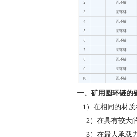
2
圆环链
3
圆环链
4
圆环链
5
圆环链
6
圆环链
7
圆环链
8
圆环链
9
圆环链
10
圆环链
一、矿用圆环链的
1
）
在相同的材质
2
）在具有较大
3
）在最大承载