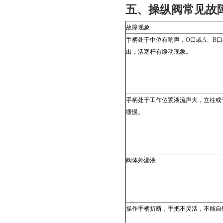
五、操纵阀常见故
故障现象
手柄处于中位有响声，
O
口或
A
、
B
口
出；活塞杆有缓动现象。
手柄处于工作位置液流声大，立柱或
缓慢。
阀体外漏液
操作手柄折断，手把不灵活，不能自