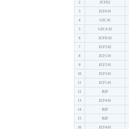
2
ZCFD2
3
ZCF6.01
4
GZC.02
5
GZCA.02
6
ZCFD.02
7
ZCF5.02
8
ZCF1.01
9
ZCF2.01
10
ZCF3.01
11
ZCF1.01
12
BZF
13
ZCF4.01
14
BZF
15
BZF
16
ZCF4.01