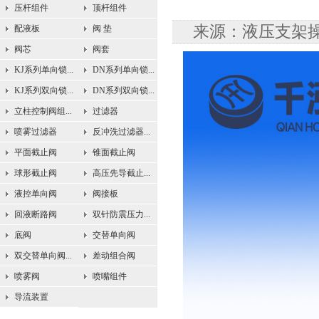
压杆组件
顶杆组件
来源：液压支架操纵
配液板
阀 垫
阀芯
阀套
KJ系列单向锁...
DN系列单向锁...
KJ系列双向锁...
DN系列双向锁...
立柱控制阀组...
过滤器
喷雾过滤器
反冲洗过滤器...
平面截止阀
锥面截止阀
球形截止阀
高压先导截止...
液控单向阀
阀接板
回液断路阀
双针防震压力...
底阀
交替单向阀
双交替单向阀...
差动组合阀
喷雾阀
喷嘴组件
导流装置