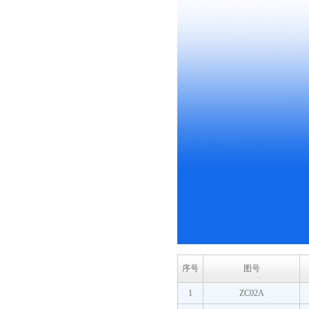
序号
图号
1
ZC02A