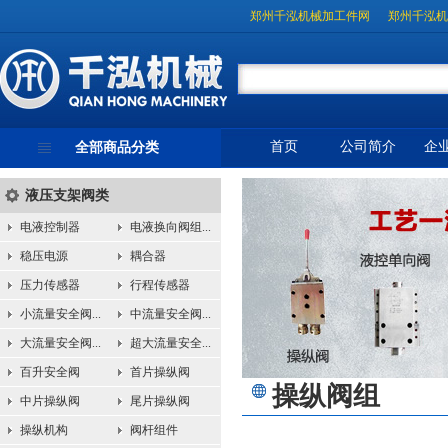
郑州千泓机械加工件网
郑州千泓机
首页
公司简介
企
全部商品分类
液压支架阀类
电液控制器
电液换向阀组...
稳压电源
耦合器
压力传感器
行程传感器
小流量安全阀...
中流量安全阀...
大流量安全阀...
超大流量安全...
百升安全阀
首片操纵阀
操纵阀组
中片操纵阀
尾片操纵阀
操纵机构
阀杆组件