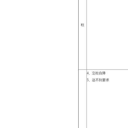
柱
4
、立柱自降
5
、达不到要求