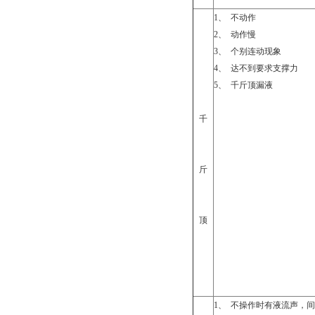
1
、
不动作
2
、
动作慢
3
、
个别连动现象
4
、
达不到要求支撑力
5
、
千斤顶漏液
千
斤
顶
1
、
不操作时有液流声，间