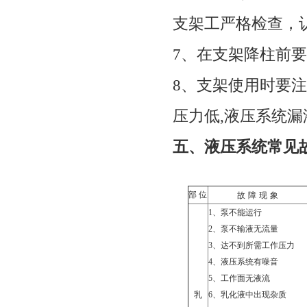
支架工严格检查，
7
、在支架降柱前要
8
、支架使用时要注
压力低
,
液压系统漏
五、液压系统常见
部 位
故
障
现
象
1
、泵不能运行
2
、泵不输液无流量
3
、达不到所需工作压力
4
、液压系统有噪音
5
、工作面无液流
乳
6
、乳化液中出现杂质