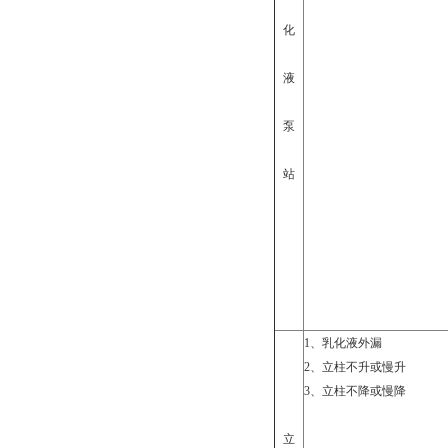
化
液
泵
站
1
、乳化液外漏
2
、立柱不升或慢升
3
、立柱不降或慢降
立