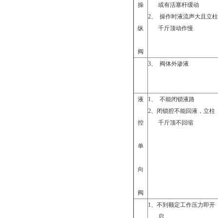
操
或有活塞杆缓动
2
、
操作时液流声大且立柱
纵
千斤顶动作慢
阀
3
、
阀体外渗液
液
1
、
不能闭锁液路
2
、闭锁腔不能回液，立柱
控
千斤顶不回缩
单
向
阀
1
、不到额定工作压力即开
启