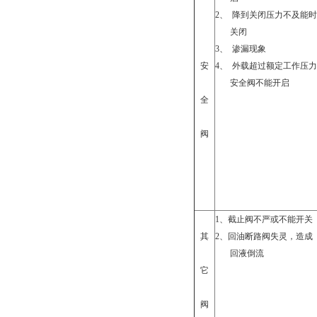
2
、
降到关闭压力不及能时
关闭
3
、
渗漏现象
安
4
、
外载超过额定工作压力
安全阀不能开启
全
阀
1
、截止阀不严或不能开关
其
2
、回油断路阀失灵，造成
回液倒流
它
阀