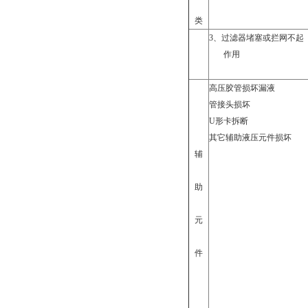
类
3
、过滤器堵塞或拦网不起
作用
高压胶管损坏漏液
管接头损坏
U
形卡拆断
其它辅助液压元件损坏
辅
助
元
件