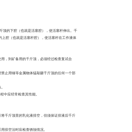
斤顶的下腔（也就是活塞腔），使活塞杆伸出。千
的上腔（也就是活塞杆腔），使活塞杆在工作液体
使用，到矿备用的千斤顶，必须经过检查复试合
对禁止用锤等金属物体猛敲砸千斤顶的任何一个部
换。
过程中应经常检查其性能。
应将千斤顶里的乳化液排空，但须保证排液后千斤
采用排空法时应检查锈蚀情况。