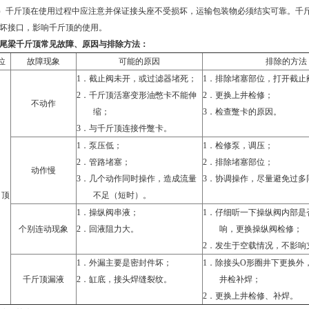
）
千斤顶在使用过程中应注意并保证接头座不受损坏，运输包装物必须结实可靠。千
坏接口，影响千斤顶的使用。
尾梁千斤顶
常见故障、原因与排除方法：
位
故障现象
可能的原因
排除的方法
1．
截止阀未开，或过滤器堵死；
1．
排除堵塞部位，打开截止
2．
千斤顶活塞变形油憋卡不能伸
2．
更换上井检修；
不动作
缩；
3．
检查蹩卡的原因。
3．
与千斤顶连接件蹩卡。
1．
泵压低；
1．
检修泵，调压；
2．
管路堵塞；
2．
排除堵塞部位；
动作慢
3．
几个动作同时操作，造成流量
3．
协调操作，尽量避免过多
顶
不足（短时）。
1．
操纵阀串液；
1．
仔细听一下操纵阀内部是
个别连动现象
2．
回液阻力大。
响，更换操纵阀检修；
2．
发生于空载情况，不影响
1．
外漏主要是密封件坏；
1．
除接头
O
形圈井下更换外
千斤顶漏液
2．
缸底，接头焊缝裂纹。
井检补焊；
2．
更换上井检修、补焊。