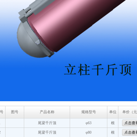
号
图号
产品名称
规格型号
单位
单价（元
1
尾梁千斤顶
φ63
根
2
尾梁千斤顶
φ80
根