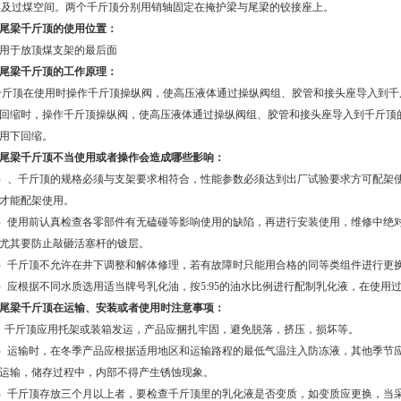
煤及过煤空间。两个千斤顶分别用销轴固定在掩护梁与尾梁的铰接座上。
尾梁千斤顶的使用位置：
用于放顶煤支架的最后面
尾梁千斤顶的工作原理：
顶在使用时操作千斤顶操纵阀，使高压液体通过操纵阀组、胶管和接头座导入到千
回缩时，操作千斤顶操纵阀，使高压液体通过操纵阀组、胶管和接头座导入到千斤顶
用下回缩。
尾梁千斤顶不当使用或者操作会造成哪些影响：
）、千斤顶的规格必须与支架要求相符合，性能参数必须达到出厂试验要求方可配架
才能配架使用。
）使用前认真检查各零部件有无磕碰等影响使用的缺陷，再进行安装使用，维修中绝
尤其要防止敲砸活塞杆的镀层。
）千斤顶不允许在井下调整和解体修理，若有故障时只能用合格的同等类组件进行更
）应根据不同水质选用适当牌号乳化油，按
5:95
的油水比例进行配制乳化液，在使用
尾梁千斤顶在运输、安装或者使用时注意事项：
千斤顶应用托架或装箱发运，产品应捆扎牢固，避免脱落，挤压，损坏等。
）运输时，在冬季产品应根据适用地区和运输路程的最低气温注入防冻液，其他季节
运输，储存过程中，内部不得产生锈蚀现象。
）千斤顶存放三个月以上者，要检查千斤顶里的乳化液是否变质，如变质应更换，当