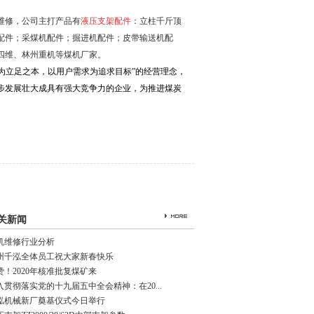
维修，公司主打产品有
液压支架配件
：立柱千斤顶
配件；采煤机配件；掘进机配件；皮带输送机配
四维、林州重机等煤机厂家。
为立足之本，以用户需求为追求目标”的经营理念，
步发展壮大成具有强大竞争力的企业，为推进煤炭
关新闻
机维修行业分析
州千泓全体员工祝大家新春快乐
赞！2020年核准批复煤矿来
入贯彻落实党的十九届五中全会精神：在20...
泓机械新厂奠基仪式今日举行