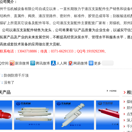
公司简介：
千泓机械设备有限公司自成立以来，一直长期致力于液压支架配件生产销售和设备
结构件、直属件、阀类、液压管路件、密封件、标准件、胶管总成等等；刮板输送机
煤矿上所需其它设备及配件等等。公司液压支架配件主要配套厂家有：郑煤机、郑州
公司以液压支架配件销售为龙头，公司将秉着“以产品质量为企业生命，以诚实守信
拓展产品及产业的未来发展空间，不断提高经营决策水平、管理水平和服务水平，逐
高效成套技术装备的应用做出更大贡献。
联系电话：
13043718886
；传真：0371-66291333
；
QQ
号
:1919292399
。
Q空间
新浪微博
腾讯微博
人人网
网易微博
更多
篇：
防倒防滑千斤顶
篇：
没有了
关产品
相
煤
郑
点
深
千