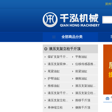
郑州
全部商品分类
液压支架立柱千斤顶
煤矿支架千斤...
平衡油缸
液压支架双伸...
位移传感器推...
尾梁油缸
前梁油缸
护帮油缸
侧推油缸
推移油缸
液压支架油缸...
液压支架千斤...
液压支架立柱...
液压支架立柱...
推移千斤顶
单伸缩立柱
侧推千斤顶