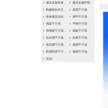
液压支架双伸...
液压支架护帮...
机械加长杆立...
前梁千斤顶
单体液压支柱...
调平千斤顶
调架千斤顶
平衡千斤顶
伸缩梁千斤顶...
插板千斤顶
拉后溜千斤顶...
抬底千斤顶
移后溜千斤顶...
底调千斤顶
防倒防滑千斤...
尾梁千斤顶
油 缸