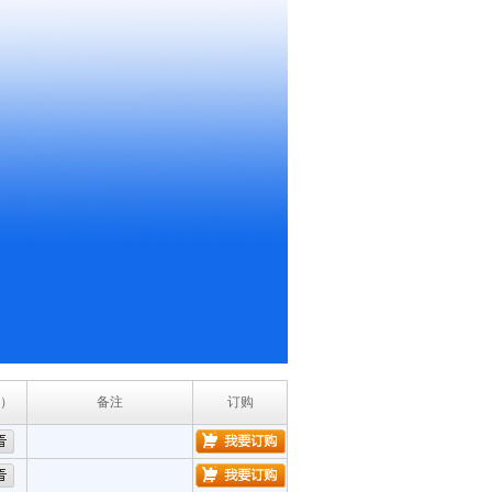
）
备注
订购