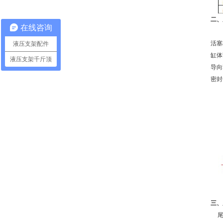
二、
在线咨询
活塞
液压支架配件
缸体
液压支架千斤顶
导向
密封
三、