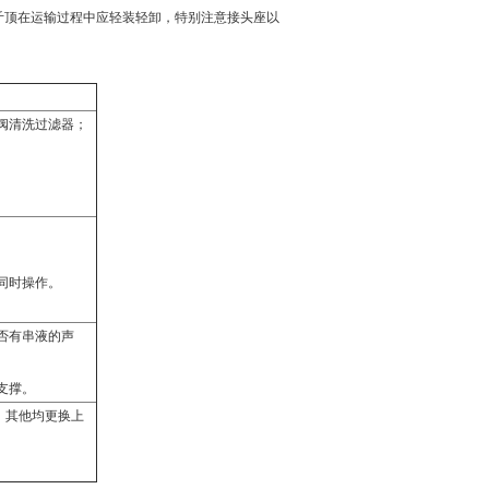
斤顶在运输过程中应轻装轻卸，特别注意接头座以
阀清洗过滤器；
同时操作。
否有串液的声
支撑。
，其他均更换上