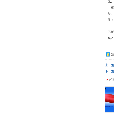
九、
郑州
类、
件；
不断
高产
Q
上一
下一
相