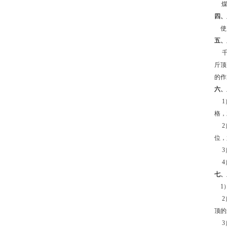
四、
使
五、
千斤
斤顶
的作
六、
1
格，
2
位，
3
4
七、
1）
2
顶的
3