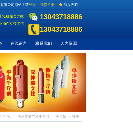
备有限公司网站！请
登录
免费注册
加入收藏
13043718886
千泓机械官方微
业动态及技术信
13043718886
务
在线留言
联系我们
人力资源
产品中心 >>
液压支架立柱千斤顶
>>
千斤顶
>> 详细