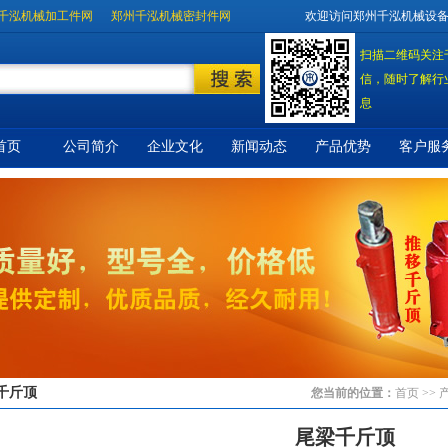
千泓机械加工件网
郑州千泓机械密封件网
欢迎访问郑州千泓机械设
扫描二维码关注
信，随时了解行
息
首页
公司简介
企业文化
新闻动态
产品优势
客户服
千斤顶
您当前的位置：
首页
>> 
尾梁千斤顶