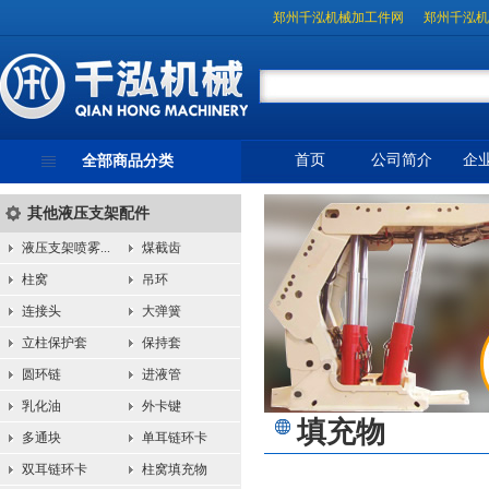
郑州千泓机械加工件网
郑州千泓机
首页
公司简介
企
全部商品分类
其他液压支架配件
液压支架喷雾...
煤截齿
柱窝
吊环
连接头
大弹簧
立柱保护套
保持套
圆环链
进液管
乳化油
外卡键
填充物
多通块
单耳链环卡
双耳链环卡
柱窝填充物