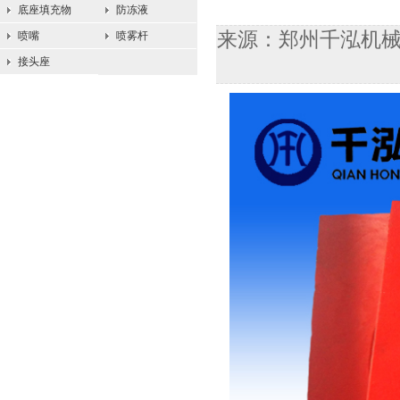
底座填充物
防冻液
来源：郑州千泓机械设备
喷嘴
喷雾杆
接头座