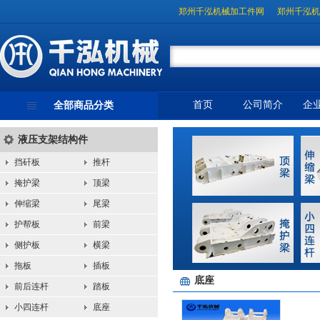
郑州千泓机械加工件网
郑州千泓机
首页
公司简介
企
全部商品分类
液压支架结构件
挡矸板
推杆
掩护梁
顶梁
伸缩梁
尾梁
护帮板
前梁
侧护板
横梁
拖板
插板
底座
前后连杆
踏板
小四连杆
底座