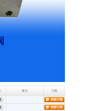
）
备注
订购