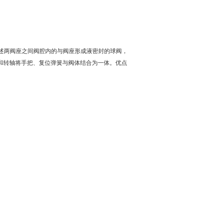
述两阀座之间阀腔内的与阀座形成液密封的球阀，
和转轴将手把、复位弹簧与阀体结合为一体。优点