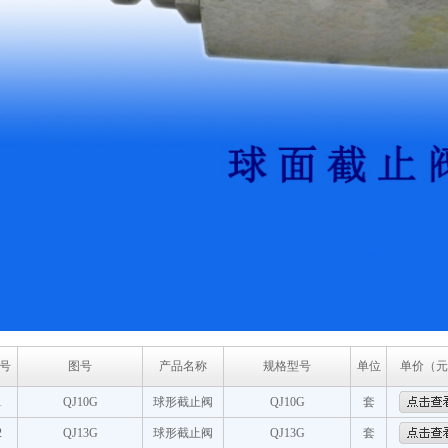
号
图号
产品名称
规格型号
单位
单价（元
1
QJ10G
球形截止阀
QJ10G
套
2
QJ13G
球形截止阀
QJ13G
套