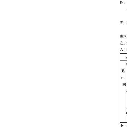
四
、
①
五、
由阀
在
六
、
截
止
阀
七
、