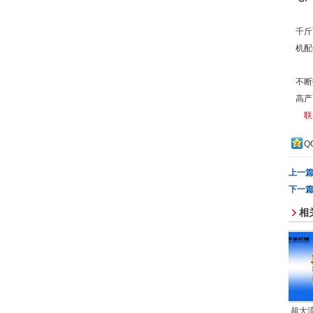
千斤
机配
不断
高产
联
Q
上一
下一
相
量安全阀
中流量安全阀
大流量安全阀
超大流量安