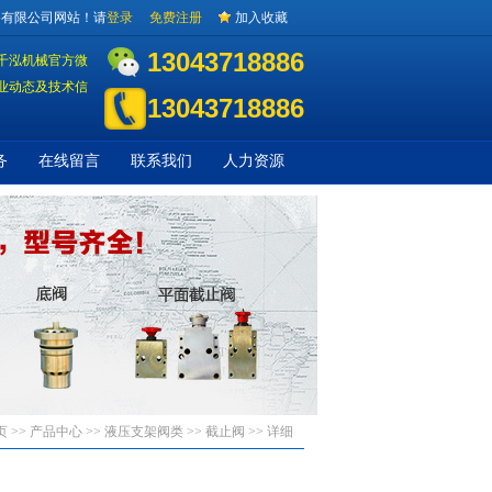
备有限公司网站！请
登录
免费注册
加入收藏
13043718886
千泓机械官方微
业动态及技术信
13043718886
务
在线留言
联系我们
人力资源
页
>> 产品中心 >>
液压支架阀类
>>
截止阀
>> 详细