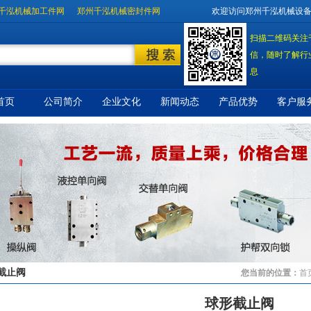
千泓机械加工件网
郑州千泓机械密封件网
欢迎访问郑州千泓机械设
扫描二维码关注
信，随时了解行
息
首页
公司简介
企业文化
新闻动态
产品优势
客户服
截止阀
您当前的位置：
首
球形截止阀