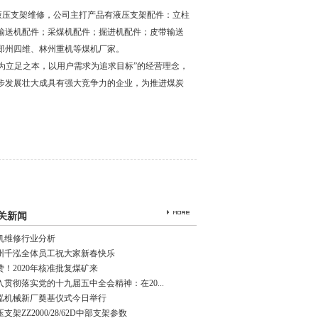
液压支架维修，公司主打产品有液压支架配件：立柱
输送机配件；采煤机配件；掘进机配件；皮带输送
郑州四维、林州重机等煤机厂家。
为立足之本，以用户需求为追求目标”的经营理念，
步发展壮大成具有强大竞争力的企业，为推进煤炭
关新闻
机维修行业分析
州千泓全体员工祝大家新春快乐
赞！2020年核准批复煤矿来
入贯彻落实党的十九届五中全会精神：在20...
泓机械新厂奠基仪式今日举行
支架ZZ2000/28/62D中部支架参数
耦合器
压力传感器
行程传感器