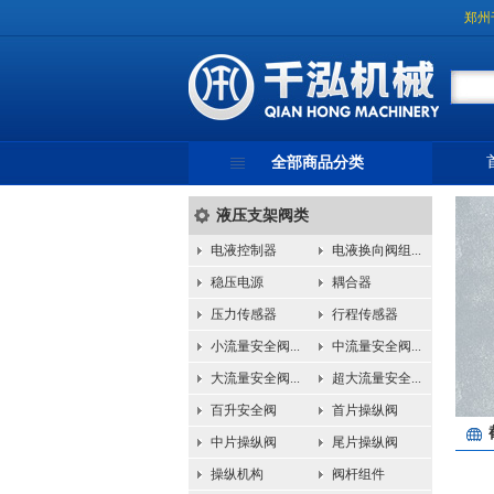
郑州
全部商品分类
液压支架阀类
电液控制器
电液换向阀组...
稳压电源
耦合器
压力传感器
行程传感器
小流量安全阀...
中流量安全阀...
大流量安全阀...
超大流量安全...
百升安全阀
首片操纵阀
中片操纵阀
尾片操纵阀
操纵机构
阀杆组件