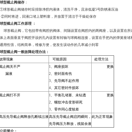
球型截止阀储存
：
球形截止阀储存时应排除净腔内液体，清洗干净，且涂低凝
5
号防锈液压油
②同时将进，回液口堵上塑料塞，并放置于清洁于干燥处保存
球型截止阀工作原理
：
球形截止阀，它包括带有阀腔的阀体、间隔设置在阀腔内的两阀座，以及设置在所
体上表面垂直于阀腔开设的孔内设置有转轴与球阀相连接，设置在手把内的弹簧座堵
于通用性强，结构简单，维修方便，使发生误动作的几率减小到零
球型截止阀一般故障处理办法：
故障现象
可能原因
处理方法
截止阀关不严
1
、阀座损坏
更换
漏液
2
、密封面有伤
3
、先导阀不起作用
4
、其它密封件损坏
截止阀打不开
1
、平衡孔堵塞、未钻透
更换
2
、螺纹冲击变形研死
3
、零件同心度较差
高压先导截止阀释放孔断续岀液
高压先导截止阀启闭瞬间，
此为正常现象
先导阀压力释放，残留余液
公司简介：