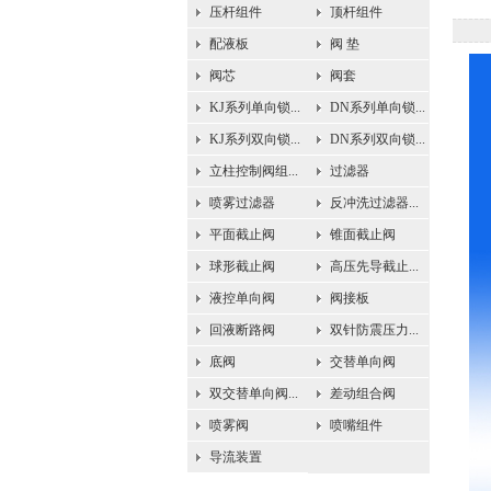
压杆组件
顶杆组件
配液板
阀 垫
阀芯
阀套
KJ系列单向锁...
DN系列单向锁...
KJ系列双向锁...
DN系列双向锁...
立柱控制阀组...
过滤器
喷雾过滤器
反冲洗过滤器...
平面截止阀
锥面截止阀
球形截止阀
高压先导截止...
液控单向阀
阀接板
回液断路阀
双针防震压力...
底阀
交替单向阀
双交替单向阀...
差动组合阀
喷雾阀
喷嘴组件
导流装置