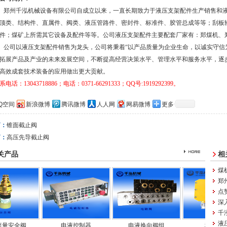
郑州千泓机械设备有限公司自成立以来，一直长期致力于液压支架配件生产销售和
顶类、结构件、直属件、阀类、液压管路件、密封件、标准件、胶管总成等等；刮板
件；煤矿上所需其它设备及配件等等。公司液压支架配件主要配套厂家有：郑煤机、
公司以液压支架配件销售为龙头，公司将秉着“以产品质量为企业生命，以诚实守信
拓展产品及产业的未来发展空间，不断提高经营决策水平、管理水平和服务水平，逐
高效成套技术装备的应用做出更大贡献。
系电话：
13043718886
；
电话：0371-66291333
；
QQ
号
:1919292399
。
Q空间
新浪微博
腾讯微博
人人网
网易微博
更多
篇：
锥面截止阀
篇：
高压先导截止阀
关产品
相
煤
郑
点
深
千
液压
全阀
电液控制器
电液换向阀组
稳压电源