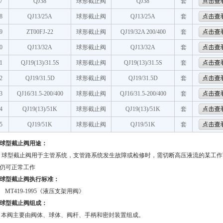
7
QJ38
球形截止阀
QJ38
套
8
QJ13/25A
球形截止阀
QJ13/25A
套
9
ZT00FJ-22
球形截止阀
QJ19/32A 200/400
套
0
QJ13/32A
球形截止阀
QJ13/32A
套
1
QJ19(13)/31.5S
球形截止阀
QJ19(13)/31.5S
套
2
QJ19/31.5D
球形截止阀
QJ19/31.5D
套
3
QJ16/31.5-200/400
球形截止阀
QJ16/31.5-200/400
套
4
QJ19(13)/51K
球形截止阀
QJ19(13)/51K
套
5
QJ19/51K
球形截止阀
QJ19/51K
套
球型截止阀用途：
球型截止阀用于主管系统，支管路系统发生故障或检修时，需切断高压液流的某工作
统仍可正常工作
球型截止阀执行标准：
MT419-1995
《液压支架用阀》
球型截止阀组成：
本阀主要由阀体、球体、阀杆、手柄和密封装置组成。